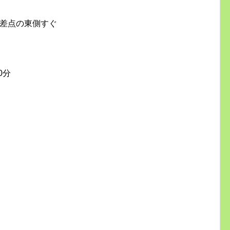
交差点の東側すぐ
0分