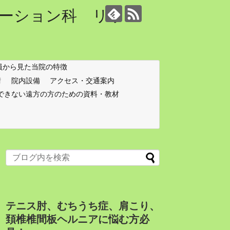
ーション科 リウマ
員から見た当院の特徴
術
院内設備
アクセス・交通案内
できない遠方の方のための資料・教材
テニス肘、むちうち症、肩こり、
頚椎椎間板ヘルニアに悩む方必