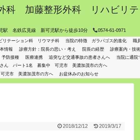
外科 加藤整形外科 リハビリテ
 可児駅 名鉄広見線 新可児駅から徒歩10分
0574-61-0971
ビリテーション科 リウマチ科
当院の特徴 ガラパゴス的進化
職
本情報
診療方針：院長の思い・考え
院長の経歴
診療案内・技
予防接種
医療連携
追突など交通事故の患者さんへ
当院に通院
さん パート1名 募集中 可児市 美濃加茂市の方へ
 可児市 美濃加茂市の方へ
お盆休みのお知らせ
2018/12/12
2019/3/17