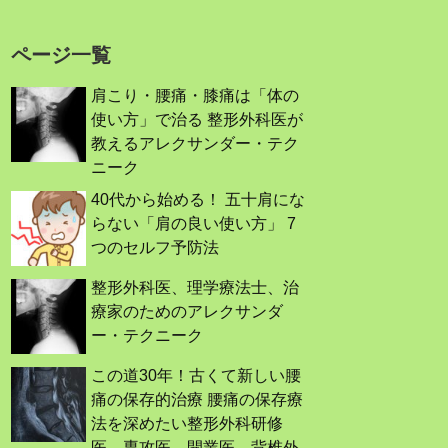
ページ一覧
肩こり・腰痛・膝痛は「体の
使い方」で治る 整形外科医が
教えるアレクサンダー・テク
ニーク
40代から始める！ 五十肩にな
らない「肩の良い使い方」 7
つのセルフ予防法
整形外科医、理学療法士、治
療家のためのアレクサンダ
ー・テクニーク
この道30年！古くて新しい腰
痛の保存的治療 腰痛の保存療
法を深めたい整形外科研修
医、専攻医、開業医，背椎外