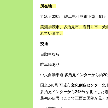
所在地
〒509-0203 岐阜県可児市下恵土919
美濃加茂市、多治見市、春日井市、犬
れています。
交通
自動車なら
駐車場あり
中央自動車道
多治見インター
から約20
国道248号 可児市
文化創造センター北
多治見インターから248号を北上した
最初の信号（ここで正面に医院が見え