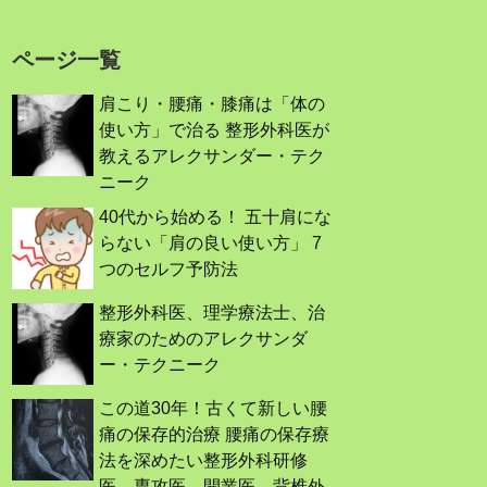
ページ一覧
肩こり・腰痛・膝痛は「体の
使い方」で治る 整形外科医が
教えるアレクサンダー・テク
ニーク
40代から始める！ 五十肩にな
らない「肩の良い使い方」 7
つのセルフ予防法
整形外科医、理学療法士、治
療家のためのアレクサンダ
ー・テクニーク
この道30年！古くて新しい腰
痛の保存的治療 腰痛の保存療
法を深めたい整形外科研修
医、専攻医、開業医，背椎外