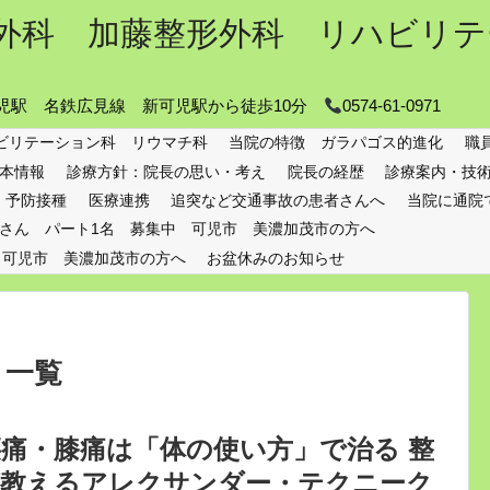
外科 加藤整形外科 リハビリテ
 可児駅 名鉄広見線 新可児駅から徒歩10分
0574-61-0971
ビリテーション科 リウマチ科
当院の特徴 ガラパゴス的進化
職
本情報
診療方針：院長の思い・考え
院長の経歴
診療案内・技
予防接種
医療連携
追突など交通事故の患者さんへ
当院に通院
さん パート1名 募集中 可児市 美濃加茂市の方へ
 可児市 美濃加茂市の方へ
お盆休みのお知らせ
」
一覧
痛・膝痛は「体の使い方」で治る 整
が教えるアレクサンダー・テクニーク