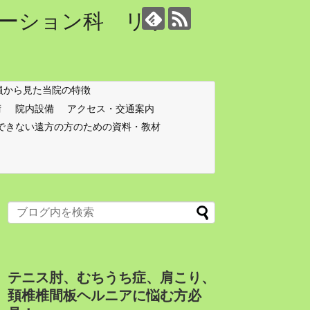
ーション科 リウマ
員から見た当院の特徴
術
院内設備
アクセス・交通案内
できない遠方の方のための資料・教材
テニス肘、むちうち症、肩こり、
頚椎椎間板ヘルニアに悩む方必