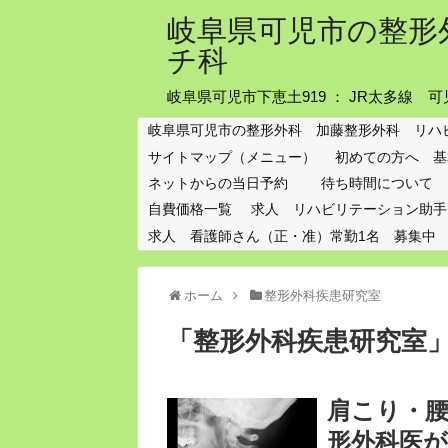
岐阜県可児市の整形
チ科
岐阜県可児市下恵土919 ： JR太多線
岐阜県可児市の整形外科 加藤整形外科 リハ
サイトマップ（メニュー）
初めての方へ 基
ネットからの当日予約
待ち時間について
自費価格一覧
求人 リハビリテーション助手
求人 看護師さん（正・准）常勤1名 募集中
ホーム
整形外科疾患研究室
「
整形外科疾患研究室
肩こり・腰
形外科医