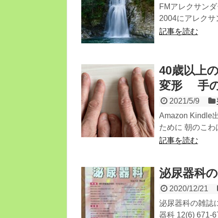
FMアレクサン
2004にアレク
記事を読む
40歳以上
変形 手
2021/5/9
Amazon Ki
ために 朝のこわ
記事を読む
泌尿器科
2020/12/21
泌尿器科の雑誌
器科 12(6) 671