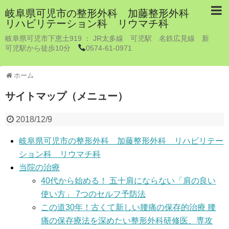
岐阜県可児市の整形外科 加藤整形外科
リハビリテーション科 リウマチ科
岐阜県可児市下恵土919 ： JR太多線 可児駅 名鉄広見線 新
可児駅から徒歩10分
0574-61-0971
ホーム
サイトマップ（メニュー）
2018/12/9
岐阜県可児市の整形外科 加藤整形外科 リハビリテー
ション科 リウマチ科
当院の治療
40代から始める！ 五十肩にならない「肩の良い
使い方」 7つのセルフ予防法
この道30年！古くて新しい腰痛の保存的治療 腰
痛の保存療法を深めたい整形外科研修医、専攻