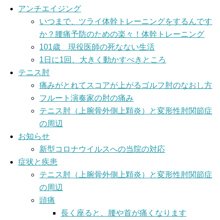
アンチエイジング
いつまで、ツライ体幹トレーニングをするんです
か？腰痛予防のための楽々！体幹トレーニング
101歳 現役医師の死なない生活
1日に1回、大きく動かすべきところ
テニス肘
痛みがとれてスコアが上がるゴルフ肘のなおし方
フルート演奏家の肘の痛み
テニス肘（上腕骨外側上顆炎）と変形性肘関節症
の周辺
お知らせ
新型コロナウイルスへの当院の対応
症状と疾患
テニス肘（上腕骨外側上顆炎）と変形性肘関節症
の周辺
頭痛
長く座ると、腰や首が痛くなります