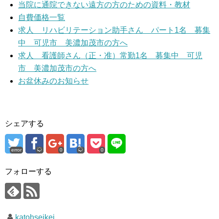
当院に通院できない遠方の方のための資料・教材
自費価格一覧
求人 リハビリテーション助手さん パート1名 募集
中 可児市 美濃加茂市の方へ
求人 看護師さん（正・准）常勤1名 募集中 可児
市 美濃加茂市の方へ
お盆休みのお知らせ
シェアする
error
0
0
フォローする
katohseikei