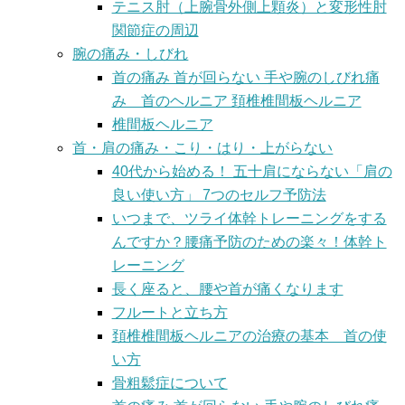
テニス肘（上腕骨外側上顆炎）と変形性肘
関節症の周辺
腕の痛み・しびれ
首の痛み 首が回らない 手や腕のしびれ痛
み 首のヘルニア 頚椎椎間板ヘルニア
椎間板ヘルニア
首・肩の痛み・こり・はり・上がらない
40代から始める！ 五十肩にならない「肩の
良い使い方」 7つのセルフ予防法
いつまで、ツライ体幹トレーニングをする
んですか？腰痛予防のための楽々！体幹ト
レーニング
長く座ると、腰や首が痛くなります
フルートと立ち方
頚椎椎間板ヘルニアの治療の基本 首の使
い方
骨粗鬆症について