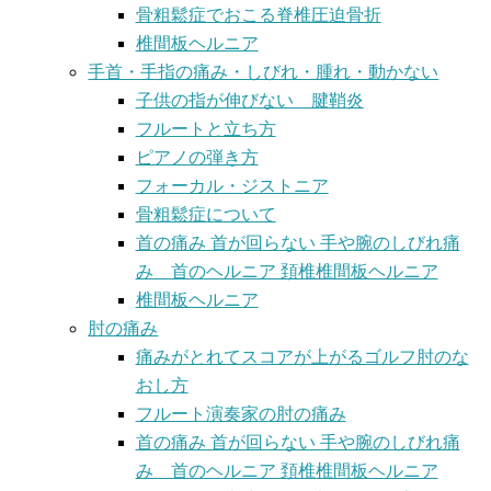
骨粗鬆症でおこる脊椎圧迫骨折
椎間板ヘルニア
手首・手指の痛み・しびれ・腫れ・動かない
子供の指が伸びない 腱鞘炎
フルートと立ち方
ピアノの弾き方
フォーカル・ジストニア
骨粗鬆症について
首の痛み 首が回らない 手や腕のしびれ痛
み 首のヘルニア 頚椎椎間板ヘルニア
椎間板ヘルニア
肘の痛み
痛みがとれてスコアが上がるゴルフ肘のな
おし方
フルート演奏家の肘の痛み
首の痛み 首が回らない 手や腕のしびれ痛
み 首のヘルニア 頚椎椎間板ヘルニア