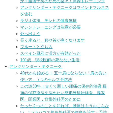
か？腰痛予防のための楽々！体幹トレーニング
アレクサンダー・テクニークはマインドフルネス
を含む
ラジオ体操、テレビの健康体操
マシントレーニングは注意が必要
外へ出よう
長く座ると、腰や首が痛くなります
フルートと立ち方
スペイン風邪に漢方が有効だった
101歳 現役医師の死なない生活
アレクサンダー・テクニーク
40代から始める！ 五十肩にならない「肩の良い
使い方」 7つのセルフ予防法
この道30年！古くて新しい腰痛の保存的治療 腰
痛の保存療法を深めたい整形外科研修医、専攻
医、開業医，背椎外科医のために
たった２つのことを知れば、腰痛はもうおこらな
い。: ガラパゴス整形外科医の腰痛を治す・予防