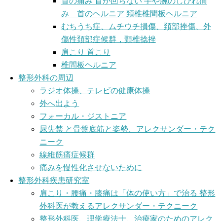
首の痛み 首が回らない 手や腕のしびれ痛
み 首のヘルニア 頚椎椎間板ヘルニア
むちうち症、ムチウチ損傷、頚部挫傷、外
傷性頚部症候群，頸椎捻挫
肩こり 首こり
椎間板ヘルニア
整形外科の周辺
ラジオ体操、テレビの健康体操
外へ出よう
フォーカル・ジストニア
尿失禁 と骨盤底筋と姿勢、アレクサンダー・テク
ニーク
線維筋痛症候群
痛みを慢性化させないために
整形外科疾患研究室
肩こり・腰痛・膝痛は「体の使い方」で治る 整形
外科医が教えるアレクサンダー・テクニーク
整形外科医、理学療法士、治療家のためのアレク