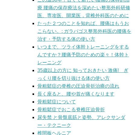
療 腰痛の保存療法を深めたい整形外科研修
医、専攻医、開業医，背椎外科医のために
たった２つのことを知れば、腰痛はもうお
こらない。: ガラパゴス整形外科医の腰痛を
治す・予防する体の使い方
いつまで、ツライ体幹トレーニングをする
んですか？腰痛予防のための楽々！体幹ト
レーニング
35歳以上の方に 知っておきたい 激痛! ぎ
っくり腰を切り抜ける体の使い方
骨粗鬆症の脊椎の圧迫骨折治療の流れ
長く座ると、腰や首が痛くなります
骨粗鬆症について
骨粗鬆症でおこる脊椎圧迫骨折
尿失禁 と骨盤底筋と姿勢、アレクサンダ
ー・テクニーク
椎間板ヘルニア