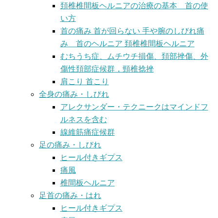
頚椎椎間板ヘルニアの治療の基本 首の使
い方
首の痛み 首が回らない 手や腕のしびれ痛
み 首のヘルニア 頚椎椎間板ヘルニア
むちうち症、ムチウチ損傷、頚部挫傷、外
傷性頚部症候群，頸椎捻挫
肩こり 首こり
全身の痛み・しびれ
アレクサンダー・テクニークはマインドフ
ルネスを含む
線維筋痛症候群
足の痛み・しびれ
ヒール付きギプス
痛風
椎間板ヘルニア
足首の痛み・はれ
ヒール付きギプス