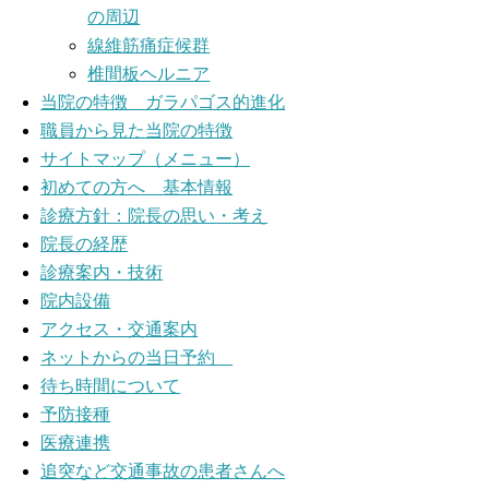
の周辺
線維筋痛症候群
椎間板ヘルニア
当院の特徴 ガラパゴス的進化
職員から見た当院の特徴
サイトマップ（メニュー）
初めての方へ 基本情報
診療方針：院長の思い・考え
院長の経歴
診療案内・技術
院内設備
アクセス・交通案内
ネットからの当日予約
待ち時間について
予防接種
医療連携
追突など交通事故の患者さんへ