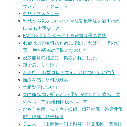
サンダー・テクニーク
クリスマスツリー
50代から気をつけたい 脊柱管狭窄症を治すため
に 最も大事なこと
FMアレクサンダーによる著書４冊の要約
40歳以上の女性のために 朝のこわばり 指の変
形 手の痛みの予防となおし方
泌尿器科の雑誌に、掲載されました。
頭で肩こりを治す
2020年 新型コロナウイルスについての対応
痛みを感じた時の対応
骨粗鬆症について
首の痛み 首が回らない 手や腕のしびれ痛み 首
のヘルニア 頚椎椎間板ヘルニア
むちうち症、ムチウチ損傷、頚部挫傷、外傷性頚
部症候群，頸椎捻挫
テニス肘（上腕骨外側上顆炎）と変形性肘関節症