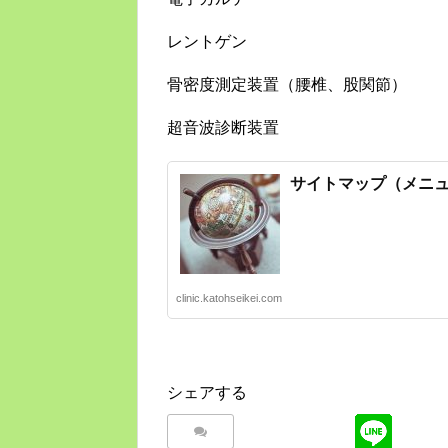
レントゲン
骨密度測定装置（腰椎、股関節）
超音波診断装置
サイトマップ（メニ
clinic.katohseikei.com
シェアする