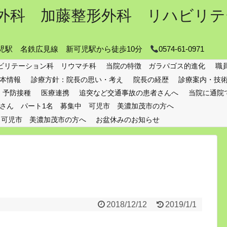
外科 加藤整形外科 リハビリテ
 可児駅 名鉄広見線 新可児駅から徒歩10分
0574-61-0971
ビリテーション科 リウマチ科
当院の特徴 ガラパゴス的進化
職
本情報
診療方針：院長の思い・考え
院長の経歴
診療案内・技
予防接種
医療連携
追突など交通事故の患者さんへ
当院に通院
さん パート1名 募集中 可児市 美濃加茂市の方へ
 可児市 美濃加茂市の方へ
お盆休みのお知らせ
2018/12/12
2019/1/1