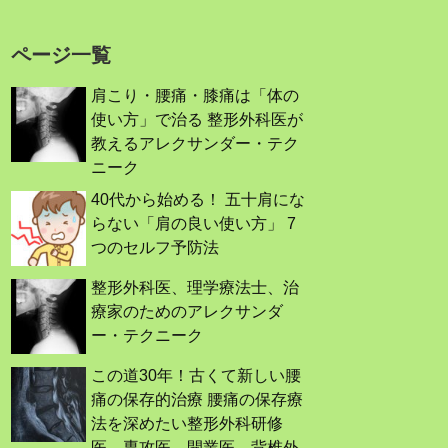
ページ一覧
肩こり・腰痛・膝痛は「体の
使い方」で治る 整形外科医が
教えるアレクサンダー・テク
ニーク
40代から始める！ 五十肩にな
らない「肩の良い使い方」 7
つのセルフ予防法
整形外科医、理学療法士、治
療家のためのアレクサンダ
ー・テクニーク
この道30年！古くて新しい腰
痛の保存的治療 腰痛の保存療
法を深めたい整形外科研修
医、専攻医、開業医，背椎外