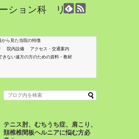
ーション科 リウマ
員から見た当院の特徴
術
院内設備
アクセス・交通案内
できない遠方の方のための資料・教材
テニス肘、むちうち症、肩こり、
頚椎椎間板ヘルニアに悩む方必