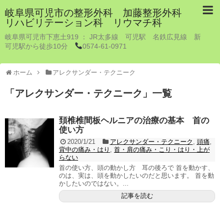
岐阜県可児市の整形外科 加藤整形外科
リハビリテーション科 リウマチ科
岐阜県可児市下恵土919 ： JR太多線 可児駅 名鉄広見線 新
可児駅から徒歩10分
0574-61-0971
ホーム
アレクサンダー・テクニーク
「
アレクサンダー・テクニーク
」
一覧
頚椎椎間板ヘルニアの治療の基本 首の
使い方
2020/1/21
アレクサンダー・テクニーク
,
頭痛
,
背中の痛み・はり
,
首・肩の痛み・こり・はり・上が
らない
首の使い方、頭の動かし方 耳の後ろで 首を動かす、
のは、実は、頭を動かしたいのだと思います。 首を動
かしたいのではない。...
記事を読む