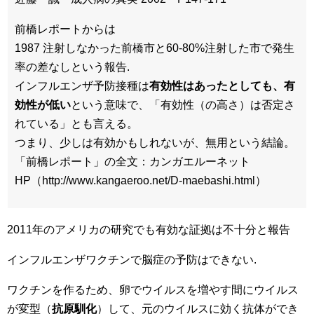
前橋レポートからは
1987 注射しなかった前橋市と60-80%注射した市で発生
率の差なしという報告.
インフルエンザ予防接種は
有効性はあったとしても、有
効性が低い
という意味で、「有効性（の高さ）は否定さ
れている」とも言える。
つまり、少しは有効かもしれないが、無用という結論。
「前橋レポート」の全文：カンガエルーネット
HP（http://www.kangaeroo.net/D-maebashi.html）
2011年のアメリカの研究でも有効な証拠は不十分と報告
インフルエンザワクチンで脳症の予防はできない.
ワクチンを作るため、卵でウイルスを増やす間にウイルス
が変型（
抗原馴化
）して、元のウイルスに効く抗体ができ