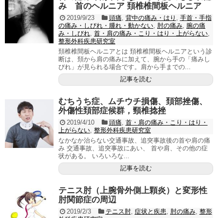
み 首のヘルニア 頚椎椎間板ヘルニア
2019/9/23
頭痛
,
背中の痛み・はり
,
手首・手指
の痛み・しびれ・腫れ・動かない
,
肘の痛み
,
腕の痛
み・しびれ
,
首・肩の痛み・こり・はり・上がらない
,
整形外科疾患研究室
頚椎椎間板ヘルニアとは 頚椎椎間板ヘルニアという診
断は、頚から肩の痛みに加えて、腕から手の「痛みし
びれ」が見られる場合です。肩から手までの...
記事を読む
むちうち症、ムチウチ損傷、頚部挫傷、
外傷性頚部症候群，頸椎捻挫
2019/4/10
頭痛
,
首・肩の痛み・こり・はり・
上がらない
,
整形外科疾患研究室
なかなか治らない交通事故、追突事故後の首や肩の痛
み 交通事故、追突事故にあい、 首や肩、その他の症
状がある。 いろいろな...
記事を読む
テニス肘（上腕骨外側上顆炎）と変形性
肘関節症の周辺
2019/2/3
テニス肘
,
症状と疾患
,
肘の痛み
,
整形