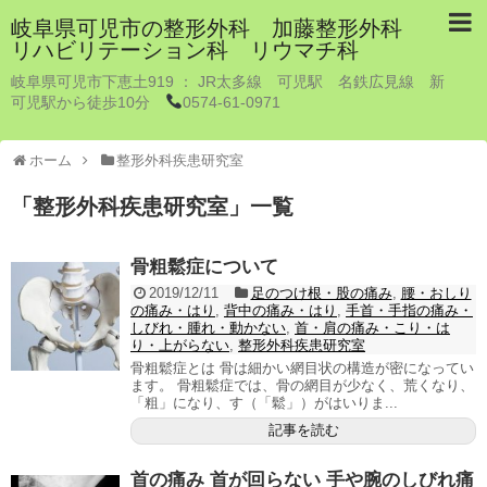
岐阜県可児市の整形外科 加藤整形外科
リハビリテーション科 リウマチ科
岐阜県可児市下恵土919 ： JR太多線 可児駅 名鉄広見線 新
可児駅から徒歩10分
0574-61-0971
ホーム
整形外科疾患研究室
「
整形外科疾患研究室
」
一覧
骨粗鬆症について
2019/12/11
足のつけ根・股の痛み
,
腰・おしり
の痛み・はり
,
背中の痛み・はり
,
手首・手指の痛み・
しびれ・腫れ・動かない
,
首・肩の痛み・こり・は
り・上がらない
,
整形外科疾患研究室
骨粗鬆症とは 骨は細かい網目状の構造が密になってい
ます。 骨粗鬆症では、骨の網目が少なく、荒くなり、
「粗」になり、す（「鬆」）がはいりま...
記事を読む
首の痛み 首が回らない 手や腕のしびれ痛