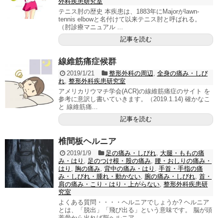
外科疾患研究室
テニス肘の歴史 本疾患は、1883年にMajorがlawn-
tennis elbowと名付けて以来テニス肘と呼ばれる。
（肘診療マニュアル ...
記事を読む
線維筋痛症候群
2019/1/21
整形外科の周辺
,
全身の痛み・しび
れ
,
整形外科疾患研究室
アメリカリウマチ学会(ACR)の線維筋痛症のサイト を
参考に意訳し書いていきます。（2019.1.14) 確かなこ
と 線維筋痛...
記事を読む
椎間板ヘルニア
2019/1/9
足の痛み・しびれ
,
大腿・ももの痛
み・はり
,
足のつけ根・股の痛み
,
腰・おしりの痛み・
はり
,
胸の痛み
,
背中の痛み・はり
,
手首・手指の痛
み・しびれ・腫れ・動かない
,
腕の痛み・しびれ
,
首・
肩の痛み・こり・はり・上がらない
,
整形外科疾患研
究室
よくある質問・・・・ヘルニアでしょうか? ヘルニア
とは、「脱出」「飛び出る」という意味です。 脳が頭
蓋骨から出れば脳ヘルニア ...