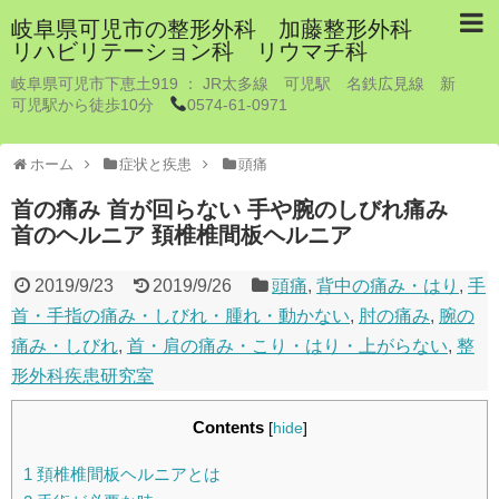
岐阜県可児市の整形外科 加藤整形外科
リハビリテーション科 リウマチ科
岐阜県可児市下恵土919 ： JR太多線 可児駅 名鉄広見線 新
可児駅から徒歩10分
0574-61-0971
ホーム
症状と疾患
頭痛
首の痛み 首が回らない 手や腕のしびれ痛み
首のヘルニア 頚椎椎間板ヘルニア
2019/9/23
2019/9/26
頭痛
,
背中の痛み・はり
,
手
首・手指の痛み・しびれ・腫れ・動かない
,
肘の痛み
,
腕の
痛み・しびれ
,
首・肩の痛み・こり・はり・上がらない
,
整
形外科疾患研究室
Contents
[
hide
]
1
頚椎椎間板ヘルニアとは