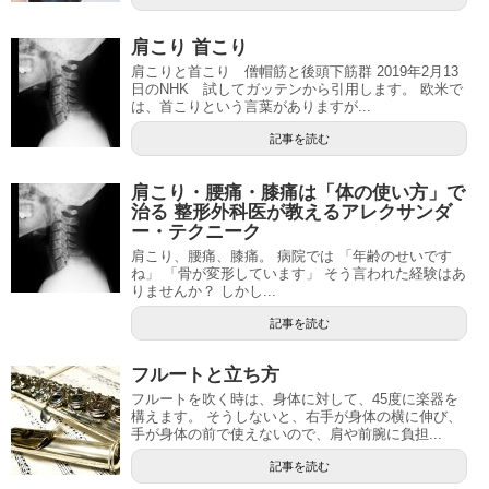
肩こり 首こり
肩こりと首こり 僧帽筋と後頭下筋群 2019年2月13
日のNHK 試してガッテンから引用します。 欧米で
は、首こりという言葉がありますが...
記事を読む
肩こり・腰痛・膝痛は「体の使い方」で
治る 整形外科医が教えるアレクサンダ
ー・テクニーク
肩こり、腰痛、膝痛。 病院では 「年齢のせいです
ね」 「骨が変形しています」 そう言われた経験はあ
りませんか？ しかし...
記事を読む
フルートと立ち方
フルートを吹く時は、身体に対して、45度に楽器を
構えます。 そうしないと、右手が身体の横に伸び、
手が身体の前で使えないので、肩や前腕に負担...
記事を読む