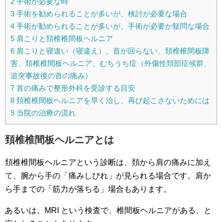
2
手術が必要な時
3
手術を勧められることが多いが、検討が必要な場合
4
手術が勧められることが多いが、手術が必要か疑問な場合
5
肩こりと頚椎椎間板ヘルニア
6
肩こりと寝違い（寝違え）、首が回らない、頚椎椎間板障
害、頚椎椎間板ヘルニア、むちうち症（外傷性頚部症候群、
追突事故後の首の痛み）
7
首の痛みで整形外科を受診する目安
8
頚椎椎間板ヘルニアを早く治し、再び起こさないためには
9
当院の治療の流れ
頚椎椎間板ヘルニアとは
頚椎椎間板ヘルニアという診断は、頚から肩の痛みに加え
て、腕から手の「痛みしびれ」が見られる場合です。肩か
ら手までの「筋力が落ちる」場合もあります。
あるいは、MRI という検査で、椎間板ヘルニアがある、と