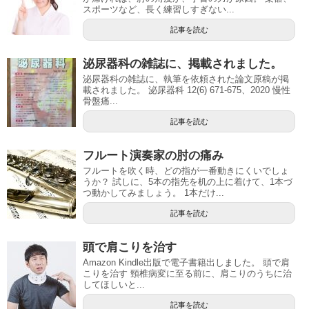
スポーツなど、長く練習しすぎない...
記事を読む
泌尿器科の雑誌に、掲載されました。
泌尿器科の雑誌に、執筆を依頼された論文原稿が掲
載されました。 泌尿器科 12(6) 671-675、2020 慢性
骨盤痛...
記事を読む
フルート演奏家の肘の痛み
フルートを吹く時、どの指が一番動きにくいでしょ
うか？ 試しに、5本の指先を机の上に着けて、1本づ
つ動かしてみましょう。 1本だけ...
記事を読む
頭で肩こりを治す
Amazon Kindle出版で電子書籍出しました。 頭で肩
こりを治す 頸椎病変に至る前に、肩こりのうちに治
してほしいと...
記事を読む