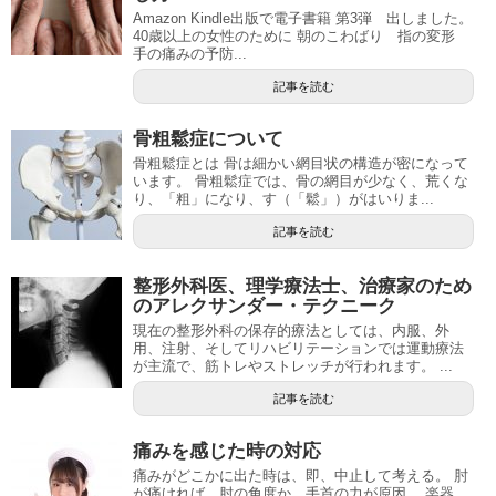
Amazon Kindle出版で電子書籍 第3弾 出しました。
40歳以上の女性のために 朝のこわばり 指の変形
手の痛みの予防...
記事を読む
骨粗鬆症について
骨粗鬆症とは 骨は細かい網目状の構造が密になって
います。 骨粗鬆症では、骨の網目が少なく、荒くな
り、「粗」になり、す（「鬆」）がはいりま...
記事を読む
整形外科医、理学療法士、治療家のため
のアレクサンダー・テクニーク
現在の整形外科の保存的療法としては、内服、外
用、注射、そしてリハビリテーションでは運動療法
が主流で、筋トレやストレッチが行われます。 ...
記事を読む
痛みを感じた時の対応
痛みがどこかに出た時は、即、中止して考える。 肘
が痛ければ、肘の角度か、手首の力が原因。 楽器、