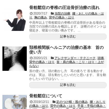
骨粗鬆症の脊椎の圧迫骨折治療の流れ
2020/7/17
当院の治療
,
腰・おしりの痛み・は
り
,
胸の痛み
,
背中の痛み・はり
中高年以上で骨粗鬆症の脊椎の圧迫骨折がある場合の
当院での治療の流れを概説します。 診断のポイントは
寝起き、寝返りの強い痛みです。 ...
記事を読む
頚椎椎間板ヘルニアの治療の基本 首の
使い方
2020/1/21
アレクサンダー・テクニーク
,
頭痛
,
背中の痛み・はり
,
首・肩の痛み・こり・はり・上が
らない
首の使い方、頭の動かし方 耳の後ろで 首を動かす、
のは、実は、頭を動かしたいのだと思います。 首を動
かしたいのではない。...
記事を読む
骨粗鬆症について
2019/12/11
足のつけ根・股の痛み
,
腰・おしり
の痛み・はり
,
背中の痛み・はり
,
手首・手指の痛み・