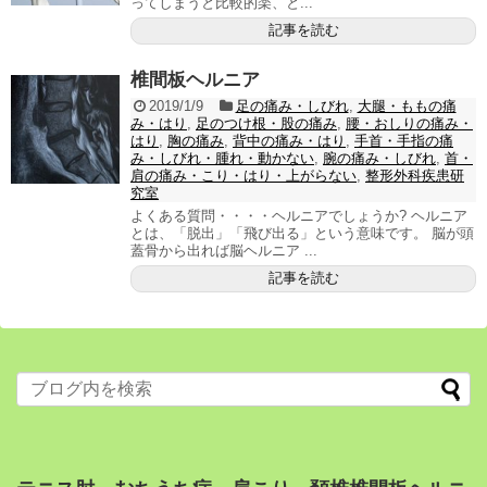
ってしまうと比較的楽、と...
記事を読む
椎間板ヘルニア
2019/1/9
足の痛み・しびれ
,
大腿・ももの痛
み・はり
,
足のつけ根・股の痛み
,
腰・おしりの痛み・
はり
,
胸の痛み
,
背中の痛み・はり
,
手首・手指の痛
み・しびれ・腫れ・動かない
,
腕の痛み・しびれ
,
首・
肩の痛み・こり・はり・上がらない
,
整形外科疾患研
究室
よくある質問・・・・ヘルニアでしょうか? ヘルニア
とは、「脱出」「飛び出る」という意味です。 脳が頭
蓋骨から出れば脳ヘルニア ...
記事を読む