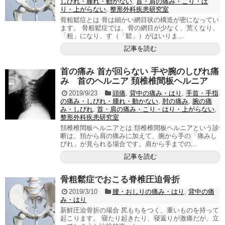
しびれ・腫れ・動かない
,
首・肩の痛み・こり・は
り・上がらない
,
整形外科疾患研究室
骨粗鬆症とは 骨は細かい網目状の構造が密になってい
ます。 骨粗鬆症では、骨の網目が少なく、荒くなり、
「粗」になり、す（「鬆」）がはいりま...
記事を読む
首の痛み 首が回らない 手や腕のしびれ痛
み 首のヘルニア 頚椎椎間板ヘルニア
2019/9/23
頭痛
,
背中の痛み・はり
,
手首・手指
の痛み・しびれ・腫れ・動かない
,
肘の痛み
,
腕の痛
み・しびれ
,
首・肩の痛み・こり・はり・上がらない
,
整形外科疾患研究室
頚椎椎間板ヘルニアとは 頚椎椎間板ヘルニアという診
断は、頚から肩の痛みに加えて、腕から手の「痛みし
びれ」が見られる場合です。肩から手までの...
記事を読む
骨粗鬆症でおこる脊椎圧迫骨折
2019/3/10
腰・おしりの痛み・はり
,
背中の痛
み・はり
新鮮圧迫骨折の場合 尻もちをつく、重いものを持って
起こります。 寝たり起きたり、寝返りが激痛だが、立