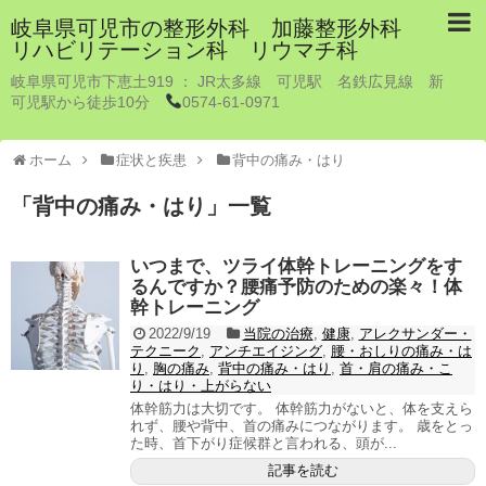
岐阜県可児市の整形外科 加藤整形外科
リハビリテーション科 リウマチ科
岐阜県可児市下恵土919 ： JR太多線 可児駅 名鉄広見線 新
可児駅から徒歩10分
0574-61-0971
ホーム
症状と疾患
背中の痛み・はり
「
背中の痛み・はり
」
一覧
いつまで、ツライ体幹トレーニングをす
るんですか？腰痛予防のための楽々！体
幹トレーニング
2022/9/19
当院の治療
,
健康
,
アレクサンダー・
テクニーク
,
アンチエイジング
,
腰・おしりの痛み・は
り
,
胸の痛み
,
背中の痛み・はり
,
首・肩の痛み・こ
り・はり・上がらない
体幹筋力は大切です。 体幹筋力がないと、体を支えら
れず、腰や背中、首の痛みにつながります。 歳をとっ
た時、首下がり症候群と言われる、頭が...
記事を読む