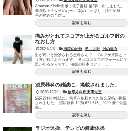
Amazon Kindle出版で電子書籍 第3弾 出しました。
40歳以上の女性のために 朝のこわばり 指の変形
手の痛みの予防...
記事を読む
痛みがとれてスコアが上がるゴルフ肘の
なおし方
2021/4/6
当院の治療
,
テニス肘
,
肘の痛み
肘が痛いと受診される患者さんで、ゴルフが原因とい
う方が時におられます。 それはゴルフのフォームに問
題があるからです。 治療の根本はフォー...
記事を読む
泌尿器科の雑誌に、掲載されました。
2020/12/21
整形外科疾患研究室
泌尿器科の雑誌に、執筆を依頼された論文原稿が掲載
されました。 泌尿器科 12(6) 671-675、2020 慢性骨盤
痛...
記事を読む
ラジオ体操、テレビの健康体操