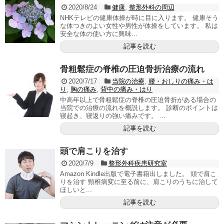
2020/8/24
健康
,
整形外科の周辺
NHKテレビの健康体操が時に目に入ります。 健康そう
な体つきのよい女性や男性が体操をしています。 私は
安全な体の使い方に興味...
記事を読む
骨粗鬆症の脊椎の圧迫骨折治療の流れ
2020/7/17
当院の治療
,
腰・おしりの痛み・は
り
,
胸の痛み
,
背中の痛み・はり
中高年以上で骨粗鬆症の脊椎の圧迫骨折がある場合の
当院での治療の流れを概説します。 診断のポイントは
寝起き、寝返りの強い痛みです。 ...
記事を読む
頭で肩こりを治す
2020/7/9
整形外科疾患研究室
Amazon Kindle出版で電子書籍出しました。 頭で肩こ
りを治す 頸椎病変に至る前に、肩こりのうちに治して
ほしいと...
記事を読む