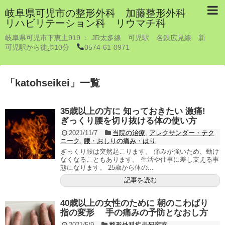
岐阜県可児市の整形外科 加藤整形外科
リハビリテーション科 リウマチ科
岐阜県可児市下恵土919 ： JR太多線 可児駅 名鉄広見線 新
可児駅から徒歩10分
0574-61-0971
「
katohseikei
」
一覧
35歳以上の方に 知っておきたい 激痛!
ぎっくり腰を切り抜ける体の使い方
2021/11/7
当院の治療
,
アレクサンダー・テク
ニーク
,
腰・おしりの痛み・はり
ぎっくり腰は突然起こります。 痛みが強いため、動け
なくなることもあります。 生活や仕事に差し支える事
態になります。 25歳から体の...
記事を読む
40歳以上の女性のために 朝のこわばり
指の変形 手の痛みの予防となおし方
2021/5/9
整形外科疾患研究室