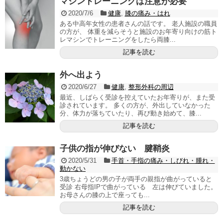
マシントレーニングは注意が必要
2020/7/6
健康
,
膝の痛み・はれ
ある中高年女性の患者さんの話です。 老人施設の職員
の方が、 体重を減らそうと施設のお年寄り向けの筋ト
レマシンでトレーニングをしたら両膝...
記事を読む
外へ出よう
2020/6/27
健康
,
整形外科の周辺
最近、しばらく受診を控えていたお年寄りが、また受
診されています。 多くの方が、外出していなかった
分、体力が落ちていたり、再び動き始めて、膝...
記事を読む
子供の指が伸びない 腱鞘炎
2020/5/31
手首・手指の痛み・しびれ・腫れ・
動かない
3歳ちょうどの男の子が両手の親指が曲がっていると
受診 右母指IPで曲がっている 左は伸びていました。
お母さんの膝の上で座っても...
記事を読む